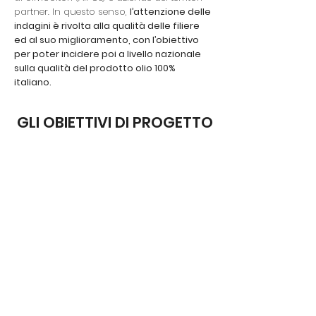
partner. In questo senso,
l’attenzione delle
indagini è rivolta alla qualità delle filiere
ed al suo miglioramento, con l’obiettivo
per poter incidere poi a livello nazionale
sulla qualità del prodotto olio 100%
italiano.
GLI OBIETTIVI DI PROGETTO
Procedere al riordino della
conoscenza, nonché il
monitoraggio delle condizioni
colturali, vegetative, fisio-
patologiche e fito-patologiche
dell’olivo in relazione al contesto
climatico
Impostare e testare campagne di
monitoraggio e sperimentazione,
finalizzate all’ottimizzazione delle
future risposte colturali e ad una
impostazione metodologica di
medio lungo termine.