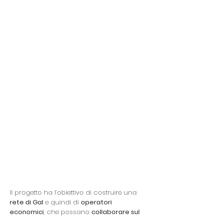
produzione dell’olio extra vergine
di oliva, una delle produzioni più
rilevanti qualitativamente. Gli
agricoltori sono in difficoltà di
fronte a quanto sta accadendo e
faticano a fronteggiare le
drammatiche riduzioni di
produttività. In alcune situazioni,
l’incrocio tra variazioni climatiche,
la presenza di avversità
fitopatologiche ed
entomologiche, nonché la
contestuale riduzione dei mezzi
chimici di difesa autorizzati sulla
coltura, come da Dir. 1107/2009/CE
e Reg. 128/2009/CE, sta
influenzando negativamente e in
modo grave la sussistenza stessa
dell’olivicoltura, arrecando anche
grave nocumento alle produzioni
sottoposte a certificazioni
regolamentate (es. DOP, IGP).
Il progetto ha l’obiettivo di costruire una
rete di Gal
e quindi di
operatori
economici
, che possano
collaborare sul