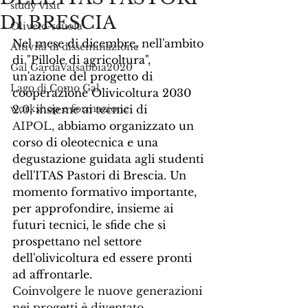
study visit
DI BRESCIA
Oliveto-scuola
Nel mese di dicembre, nell'ambito 
Attività di disseminazione
di "Pillole di agricoltura", 
Gal GardaValsabbia2020
un'azione del progetto di 
Lago di Como Gal
cooperazione Olivicoltura 2030 
workshop e formazione
2.0, insieme ai tecnici di 
AIPOL,
 abbiamo organizzato un 
corso di oleotecnica e una 
degustazione guidata agli studenti 
dell'ITAS Pastori di Brescia. Un 
momento formativo importante, 
per approfondire, insieme ai 
futuri tecnici, le sfide che si 
prospettano nel settore 
dell'olivicoltura ed essere pronti 
ad affrontarle.
Coinvolgere le nuove generazioni 
nei progetti è diventato 