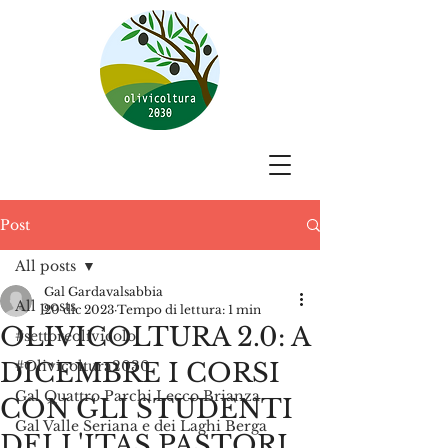
Post
All posts
Gal Gardavalsabbia
All posts
20 dic 2023
Tempo di lettura: 1 min
OLIVICOLTURA 2.0: A
#settoreolivicolo
DICEMBRE I CORSI
#Olivicoltura2030
Gal Quattro Parchi Lecco Brianza
CON GLI STUDENTI
Gal Valle Seriana e dei Laghi Berga
DELL'ITAS PASTORI