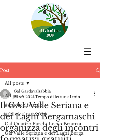
Post
All posts
Gal Gardavalsabbia
All posts
24 set 2021
Tempo di lettura: 1 min
Il GAL Valle Seriana e
#settoreolivicolo
dei Laghi Bergamaschi
#Olivicoltura2030
Gal Quattro Parchi Lecco Brianza
organizza degli incontri
Gal Valle Seriana e dei Laghi Berga
formativi gratuiti