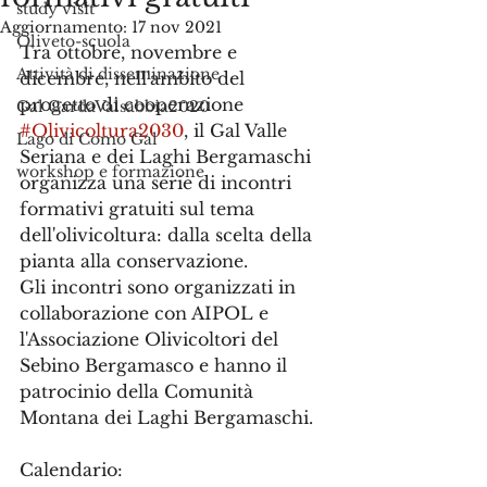
study visit
Aggiornamento:
17 nov 2021
Oliveto-scuola
Tra ottobre, novembre e 
Attività di disseminazione
dicembre, nell'ambito del 
progetto di cooperazione 
Gal GardaValsabbia2020
#Olivicoltura2030
, il Gal Valle 
Lago di Como Gal
Seriana e dei Laghi Bergamaschi 
workshop e formazione
organizza una serie di incontri 
formativi gratuiti sul tema 
dell'olivicoltura: dalla scelta della 
pianta alla conservazione. 
Gli incontri sono organizzati in 
collaborazione con AIPOL e 
l'Associazione Olivicoltori del 
Sebino Bergamasco e hanno il 
patrocinio della Comunità 
Montana dei Laghi Bergamaschi.  
Calendario: