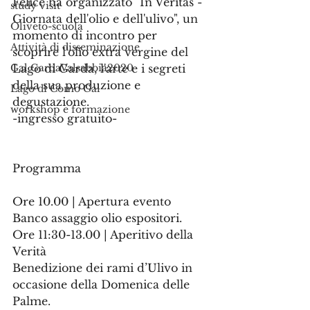
Felice ha organizzato "In Veritas - 
study visit
Giornata dell'olio e dell'ulivo", un 
Oliveto-scuola
momento di incontro per 
Attività di disseminazione
scoprire l'olio extra vergine del 
Gal GardaValsabbia2020
Lago di Garda, l'arte e i segreti 
della sua produzione e 
Lago di Como Gal
degustazione.
workshop e formazione
-ingresso gratuito-
Programma
Ore 10.00 | Apertura evento
Banco assaggio olio espositori.
Ore 11:30-13.00 | Aperitivo della 
Verità
Benedizione dei rami d’Ulivo in 
occasione della Domenica delle 
Palme.